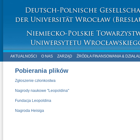
AKTUALNOŚCI
O NAS
ZARZĄD
ŹRÓDŁA FINANSOWANIA & DZIAŁA
Pobierania plików
Zgłoszenie członkostwa
Nagrody naukowe "Leopoldina"
Fundacja Leopoldina
Nagroda Heisiga